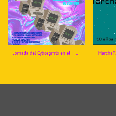
Jornada del Cyborgrrrls en el Hackerspace la Chinampa en Tlalpa, Ciudad de México.
MarchaP