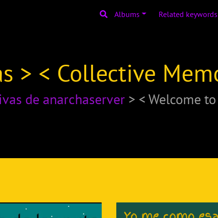
Albums
Related keywords
s > < Collective Mem
ivas de anarchaserver
> < Welcome t