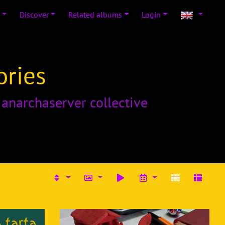
Discover
Related albums
Login
ories
o
anarchaserver collective